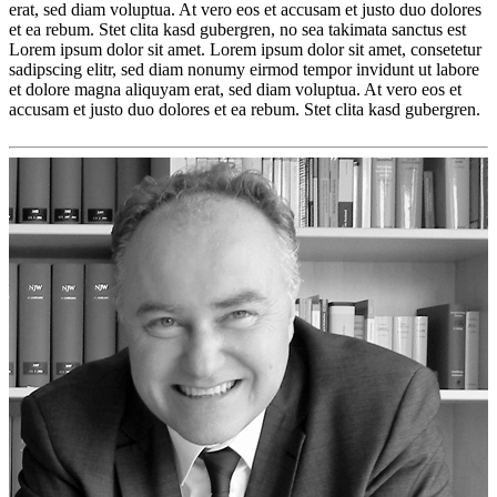
erat, sed diam voluptua. At vero eos et accusam et justo duo dolores
et ea rebum. Stet clita kasd gubergren, no sea takimata sanctus est
Lorem ipsum dolor sit amet. Lorem ipsum dolor sit amet, consetetur
sadipscing elitr, sed diam nonumy eirmod tempor invidunt ut labore
et dolore magna aliquyam erat, sed diam voluptua. At vero eos et
accusam et justo duo dolores et ea rebum. Stet clita kasd gubergren.
Lorem
ipsum
Lorem
ipsum
dolor
sit
amet,
consetetur
sadipscing
elitr,
sed
diam
nonumy
eirmod