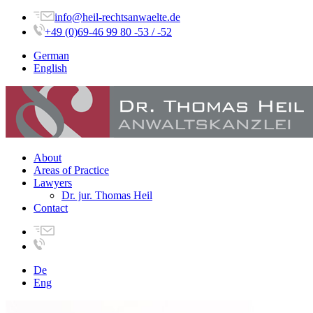
info@heil-rechtsanwaelte.de
+49 (0)69-46 99 80 -53 / -52
German
English
About
Areas of Practice
Lawyers
Dr. jur. Thomas Heil
Contact
De
Eng